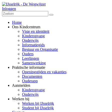
Inloggen
Home
Ons Kindcentrum
Visie en identiteit
Kinderopvang
Onderwijs
Informatiegids
Bestuur en Organisatie
Ouders
Leerlingen
Samenwerking
Praktische informatie
Openingstijden en vakanties
Documenten
Ouderapp
Aanmelden
Kinderopvang
Onderwijs
Werken bij
Werken bij IJsselrijk
Student bij IJsselrijk