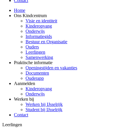
Contact
Home
Ons Kindcentrum
Visie en identiteit
Kinderopvang
Onderwijs
Informatiegids
Bestuur en Organisatie
Ouders
Leerlingen
Samenwerking
Praktische informatie
Openingstijden en vakanties
Documenten
Ouderapp
Aanmelden
Kinderopvang
Onderwijs
Werken bij
Werken bij IJsselrijk
Student bij IJsselrijk
Contact
Leerlingen